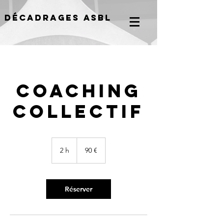
Décadrages Asbl
Coaching
collectif
90
euros
2 h
2
90 €
h
Réserver